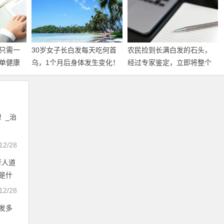
只需一
30岁女子长白发每天吃何首
农民捡到长满白发的石头，
单健康
乌，1个月后身体发生变化！
经过专家鉴定，立即将整个
发
_白发脱发
村子封锁_白发脱发
！_治
12/28
行人道
是什
12/28
发多