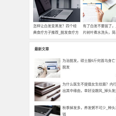
怎样让白发变黑发？四个经
有了白发不要拔了，
典食疗方子推荐_脱发食疗方
片树叶煮水洗头，简
效果还好！_白发脱
最新文章
为治脱发，硕士服6斤何首乌身亡
脱发
为什么医生不提倡女生纹眉？内
出其中缘由，幸好没跟风_掉头发
么原因
秋季掉发多，养发粥不可少_种头
钱