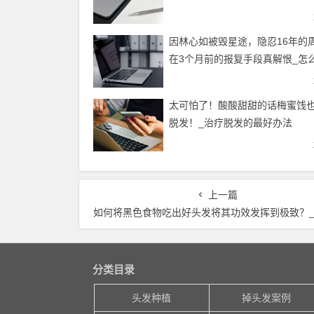
因林心如被毁星途，隐忍16年的
在3个月前的报复手段真解恨_怎
脱发
太可怕了！酸酸甜甜的话梅蜜饯
脱发！_治疗脱发的最好办法
上一篇
如何将黑色食物吃出好头发将其功效发挥到极致？_掉头发是什么
分类目录
头发种植
掉头发案例