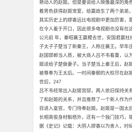
艳动人的赵姬。但是要说给人映像最深的角
着男色获得赵姬宠爱，给嬴政生了两个弟弟
其实历史上的嫪毐远比电视剧中更加厉害，
在令人羞于开口，因此很多电视剧也没有在
公元前 年，秦昭襄王嬴稷去世，安国君嬴柱
子太子子楚当了新秦王，人称庄襄王。早年庄
赵国邯郸当人质，被大商人吕不韦看重，认
姬送给子楚做妻子。当子楚当上秦王后，赵姬
被尊奉为王太后。一时间秦朝的大权尽在赵
世后，247
吕不韦经常出入赵姬宫邸，两人依旧保持关
了和赵姬的关系，并且推荐了一个新人作为
目进入皇宫，专门侍奉赵姬。赵姬是一国太
长相英俊身材魁梧外，还有一个独门技巧，
据《史记》记载：大阴人嫪毐以为舍人，时