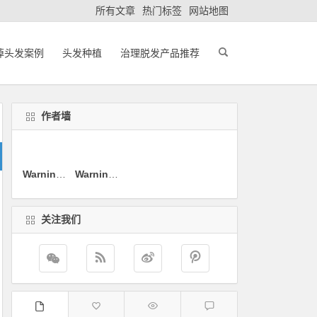
所有文章
热门标签
网站地图
掉头发案例
头发种植
治理脱发产品推荐
作者墙
Warning
: sprintf(): Too few arguments in
Warning
: sprintf(): Too few arguments in
/www/wwwroot/www.xia
/www/wwwro
关注我们