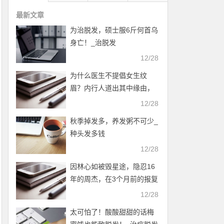
最新文章
为治脱发，硕士服6斤何首乌
身亡！_治脱发
12/28
为什么医生不提倡女生纹
眉？内行人道出其中缘由，
幸好没跟风_掉头发是什么原
12/28
因
秋季掉发多，养发粥不可少_
种头发多钱
12/28
因林心如被毁星途，隐忍16
年的周杰，在3个月前的报复
手段真解恨_怎么防止脱发
12/28
太可怕了！酸酸甜甜的话梅