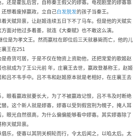
色，还是霍乱后宫，自称秦王假父的嫪毐。电视剧里的嫪毐靠
，还想着废掉嬴政，立自己
白发脱发
的孩子当秦王。
靠着天赋异禀，让赵姬连续五日下不了马车。但是他的天赋实
这方面对他过多着墨，就连《大秦赋》也不敢这么演。
继位是为孝文王。然而嬴柱在即位后三天就暴毙而亡，他的儿
襄王在251
为是奇货可居，于是不仅在物资上资助他，还把宠爱的歌姬赵
也就成为了王公元前 年，庄襄王去世，嬴政登基称王，赵姬
姬和吕不韦手中。吕不韦和赵姬原本就是老相好，在庄襄王去
系，眼看嬴政就要长大，为了不被嬴政记恨，吕不韦及时断绝
代替。这个新人就是嫪毐，嫪毐以受到假宫刑为幌子，掩人耳
后，眼光自然很高，为什么偏偏能够看中嫪毐。其实嫪毐除了
堪称天赋异禀。
纵倡乐，使毐以其阴关桐轮而行，令太后闻之，以啗太后。太