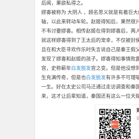
后闻，果欲私得之。
嫪毐被称为 大阴人 ，顾名思义就是有着巨大
轴，以此来转动车轮。赵姬得知后，果然很兴奋，
不韦讨要嫪毐。相传赵姬在得到嫪毐后，两人
就这样嫪毐得到了王太后的宠幸，不仅被封
且在和大臣寻欢作乐时失言说自己是秦王假
发现了嫪毐和赵姬的孩子。嫪毐得知事情败
宫，史称蕲年
白发脱发
宫之变。但是他没想
生充满传奇，但是也
白发脱发
有许多不可理
一生。好在太史公司马迁通过走访调查和秦
来，这才让后辈知道，秦国还有这么一位天赋