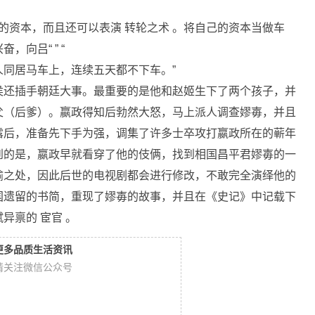
的资本，而且还可以表演 转轮之术 。将自己的资本当做车
向吕“ ” “
同居马车上，连续五天都不下车。”
侯还插手朝廷大事。最重要的是他和赵姬生下了两个孩子，并
父（后爹）。嬴政得知后勃然大怒，马上派人调查嫪毐，并且
露后，准备先下手为强，调集了许多士卒攻打嬴政所在的蕲年
到的是，嬴政早就看穿了他的伎俩，找到相国昌平君嫪毐的一
喻之处，因此后世的电视剧都会进行修改，不敢完全演绎他的
国遗留的书简，重现了嫪毐的故事，并且在《史记》中记载下
异禀的 宦官 。
更多品质生活资讯
请关注微信公众号