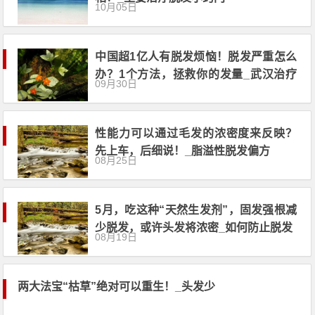
10月05日
中国超1亿人有脱发烦恼！脱发严重怎么
办？1个方法，拯救你的发量_武汉治疗
09月30日
脱发的医院
性能力可以通过毛发的浓密度来反映？
先上车，后细说！_脂溢性脱发偏方
08月25日
5月，吃这种“天然生发剂”，固发强根减
少脱发，或许头发将浓密_如何防止脱发
08月19日
两大法宝“枯草”绝对可以重生！_头发少