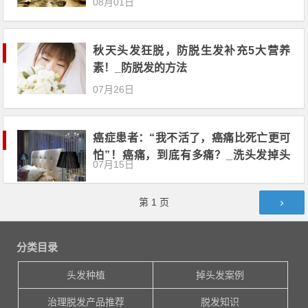
08月01日
秋天头发狂脱，防脱生发补充5大营养
素！_防脱发的方法
07月26日
癌症患者：“我不活了，癌痛比死亡更可
怕”！癌痛，到底有多痛？_洗头发掉头
07月15日
发怎么办
文章导航
第
1
页
分类目录
头发种植
掉头发案例
治理脱发产品推荐
脱发知识