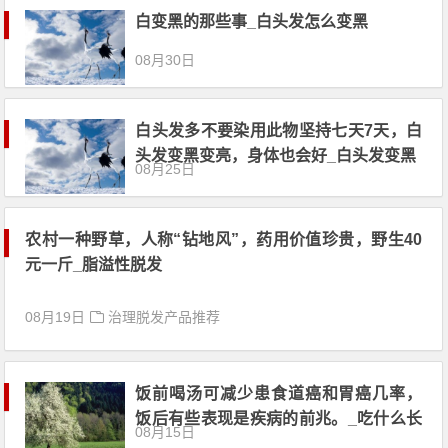
白变黑的那些事_白头发怎么变黑
08月30日
白头发多不要染用此物坚持七天7天，白
头发变黑变亮，身体也会好_白头发变黑
08月25日
农村一种野草，人称“钻地风”，药用价值珍贵，野生40
元一斤_脂溢性脱发
08月19日
治理脱发产品推荐
饭前喝汤可减少患食道癌和胃癌几率，
饭后有些表现是疾病的前兆。_吃什么长
08月15日
头发