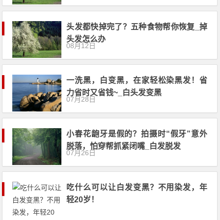
头发都快掉完了？五种食物帮你恢复_掉
头发怎么办
08月12日
一洗黑，白变黑，在家轻松染黑发！省
力省时又省钱~_白头发变黑
07月28日
小春花龅牙是假的？拍摄时“假牙”意外
脱落，怕穿帮抓紧闭嘴_白发脱发
07月26日
吃什么可以让白发变黑？不用染发，年
轻20岁！