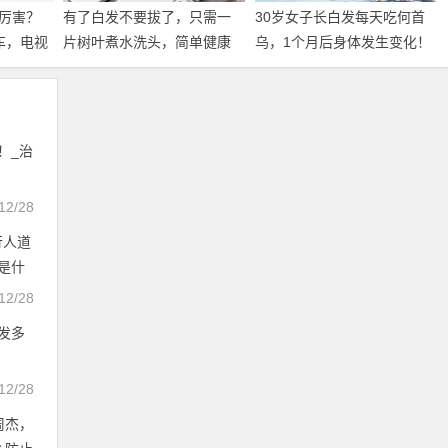
厉害？
有了白发不要拔了，只需一
30岁女子长白发每天吃何首
车，电视
片树叶煮水洗头，简单健康
乌，1个月后身体发生变化！
脱发原因
效果还好！_白发脱发
_白发脱发
！_治
12/28
行人道
是什
12/28
发多
12/28
周杰，