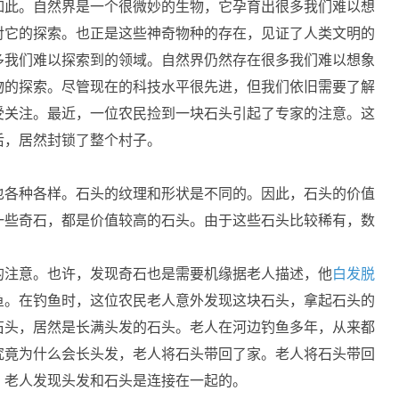
如此。自然界是一个很微妙的生物，它孕育出很多我们难以想
对它的探索。也正是这些神奇物种的存在，见证了人类文明的
多我们难以探索到的领域。自然界仍然存在很多我们难以想象
物的探索。尽管现在的科技水平很先进，但我们依旧需要了解
受关注。最近，一位农民捡到一块石头引起了专家的注意。这
后，居然封锁了整个村子。
也各种各样。石头的纹理和形状是不同的。因此，石头的价值
一些奇石，都是价值较高的石头。由于这些石头比较稀有，数
。
的注意。也许，发现奇石也是需要机缘据老人描述，他
白发脱
鱼。在钓鱼时，这位农民老人意外发现这块石头，拿起石头的
石头，居然是长满头发的石头。老人在河边钓鱼多年，从来都
究竟为什么会长头发，老人将石头带回了家。老人将石头带回
，老人发现头发和石头是连接在一起的。