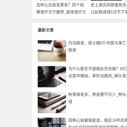
怎样让白发变黑发？四个经
史上真实的嫪毐有多
典食疗方子推荐_脱发食疗方
让赵姬连续5日不下
剧都不敢演_年轻人
最新文章
为治脱发，硕士服6斤何首乌身亡
脱发
为什么医生不提倡女生纹眉？内
出其中缘由，幸好没跟风_掉头发
么原因
秋季掉发多，养发粥不可少_种头
钱
因林心如被毁星途，隐忍16年的