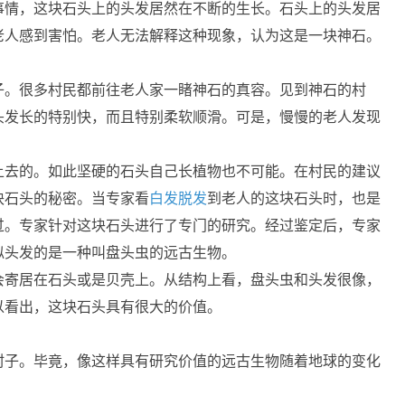
事情，这块石头上的头发居然在不断的生长。石头上的头发居
老人感到害怕。老人无法解释这种现象，认为这是一块神石。
子。很多村民都前往老人家一睹神石的真容。见到神石的村
头发长的特别快，而且特别柔软顺滑。可是，慢慢的老人发现
上去的。如此坚硬的石头自己长植物也不可能。在村民的建议
块石头的秘密。当专家看
白发脱发
到老人的这块石头时，也是
过。专家针对这块石头进行了专门的研究。经过鉴定后，专家
似头发的是一种叫盘头虫的远古生物。
会寄居在石头或是贝壳上。从结构上看，盘头虫和头发很像，
以看出，这块石头具有很大的价值。
村子。毕竟，像这样具有研究价值的远古生物随着地球的变化