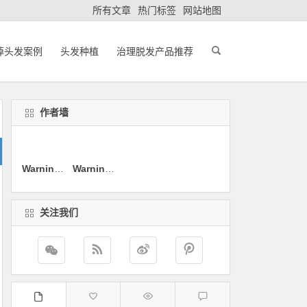
所有文章
热门标签
网站地图
掉头发案例
头发种植
治理脱发产品推荐
作者墙
Warning
: sprintf(): Too few arguments in
Warning
: sprintf(): Too few arguments in
/www/wwwroot/www.xia
/www/wwwro
关注我们