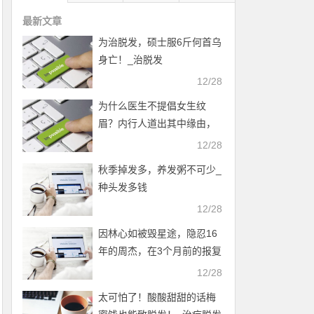
最新文章
为治脱发，硕士服6斤何首乌
身亡！_治脱发
12/28
为什么医生不提倡女生纹
眉？内行人道出其中缘由，
幸好没跟风_掉头发是什么原
12/28
因
秋季掉发多，养发粥不可少_
种头发多钱
12/28
因林心如被毁星途，隐忍16
年的周杰，在3个月前的报复
手段真解恨_怎么防止脱发
12/28
太可怕了！酸酸甜甜的话梅