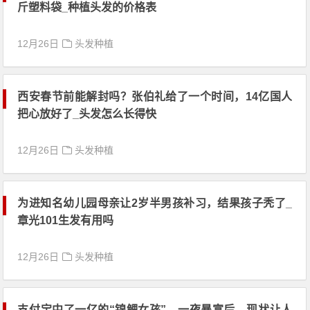
斤塑料袋_种植头发的价格表
12月26日
头发种植
西安春节前能解封吗？张伯礼给了一个时间，14亿国人
把心放好了_头发怎么长得快
12月26日
头发种植
为进知名幼儿园母亲让2岁半男孩补习，结果孩子秃了_
章光101生发有用吗
12月26日
头发种植
支付宝中了一亿的“锦鲤女孩”，一夜暴富后，现状让人