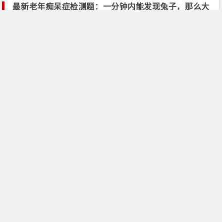
最新老年痴呆症检测题：一分钟内能发现兔子，那么大
脑很健康！_掉头发怎么办
12月25日
头发种植
脂溢遗传性脱发怎么办？找对方法是关键_怎样防脱发
12月25日
头发种植
这菜被称为”天然生发剂“，再也不用担心脱发了，一定
要多吃_姜汁治疗脱发
12月25日
头发种植