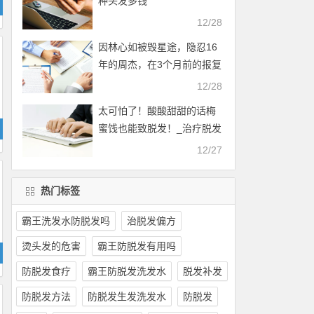
种头发多钱
12/28
因林心如被毁星途，隐忍16
年的周杰，在3个月前的报复
手段真解恨_怎么防止脱发
12/28
太可怕了！酸酸甜甜的话梅
蜜饯也能致脱发！_治疗脱发
的最好办法
12/27
热门标签
霸王洗发水防脱发吗
治脱发偏方
烫头发的危害
霸王防脱发有用吗
防脱发食疗
霸王防脱发洗发水
脱发补发
防脱发方法
防脱发生发洗发水
防脱发