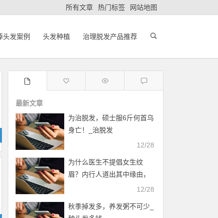
所有文章
热门标签
网站地图
掉头发案例
头发种植
治理脱发产品推荐
最新文章
为治脱发，硕士服6斤何首乌
身亡！_治脱发
12/28
为什么医生不提倡女生纹
眉？内行人道出其中缘由，
幸好没跟风_掉头发是什么原
12/28
因
秋季掉发多，养发粥不可少_