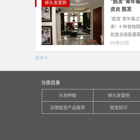
“脱发”青年
掉头发案例
皮炎 脱发
“脱发”青年看
来！4 种食物帮
就是含硫氨基酸
07月23日
分类目录
头发种植
掉头发案例
治理脱发产品推荐
脱发知识