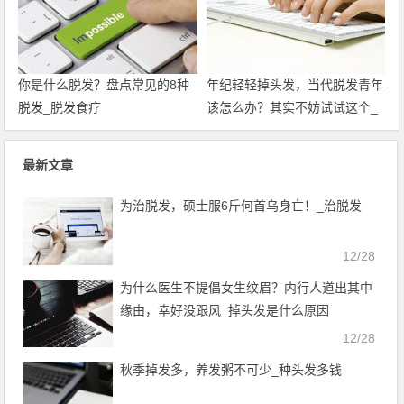
你是什么脱发？盘点常见的8种
年纪轻轻掉头发，当代脱发青年
脱发_脱发食疗
该怎么办？其实不妨试试这个_
掉头发怎么办
最新文章
为治脱发，硕士服6斤何首乌身亡！_治脱发
12/28
为什么医生不提倡女生纹眉？内行人道出其中
缘由，幸好没跟风_掉头发是什么原因
12/28
秋季掉发多，养发粥不可少_种头发多钱