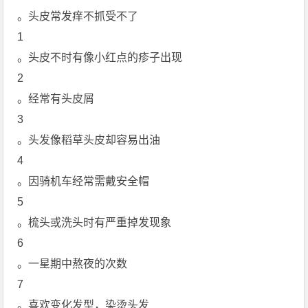
。头皮常发痒不抓受不了
1
。头皮不时有像小红点的疹子出现
2
。经常有头皮屑
3
。头发像稻草头皮却容易出油
4
。因骑机车经常需戴安全帽
5
。梳头或洗头时有严重掉发现象
6
。一星期中熬夜的次数
7
。喜欢变化发型，染烫头发