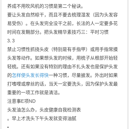
养成不用吹风机的习惯是第二个秘诀。
要让头发自然晾干，而且不要去梳理湿发（因为头发容
易受伤）。在头发完全没干之前，长法的人一定要多花
时间在发鞘部分。把头发精华素技巧三：平时习惯
3. 3
禁止习惯性抓挠头皮（特别是有手指甲）或用手指常摸
头发等动作。如果想头发的时候，用梳子从根部开始轻
轻梳。还有如果没有特别的理由不扎头发也是保护头发
的
怎样使头发长得快
一种习惯，尽量披发。外出时如果
打嗜哩或摩丝的话，当天一定要洗头，因为保护头发最
重要的一项工作就是清洁。
注意事E项ND
头发油怎么办，头皮健康自我检测表
。早上才洗头下午头发就变得油腻
•