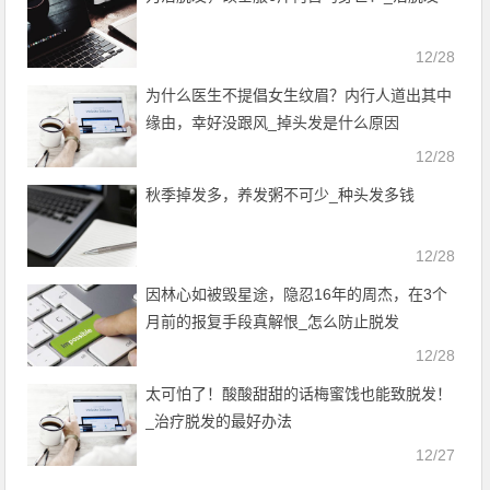
12/28
为什么医生不提倡女生纹眉？内行人道出其中
缘由，幸好没跟风_掉头发是什么原因
12/28
秋季掉发多，养发粥不可少_种头发多钱
12/28
因林心如被毁星途，隐忍16年的周杰，在3个
月前的报复手段真解恨_怎么防止脱发
12/28
太可怕了！酸酸甜甜的话梅蜜饯也能致脱发！
_治疗脱发的最好办法
12/27