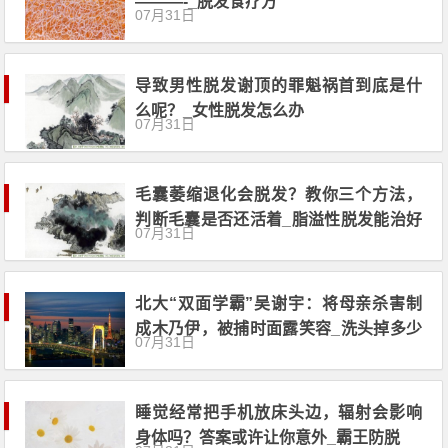
———-_脱发食疗方
07月31日
导致男性脱发谢顶的罪魁祸首到底是什
么呢？_女性脱发怎么办
07月31日
毛囊萎缩退化会脱发？教你三个方法，
判断毛囊是否还活着_脂溢性脱发能治好
07月31日
吗
北大“双面学霸”吴谢宇：将母亲杀害制
成木乃伊，被捕时面露笑容_洗头掉多少
07月31日
头发正常
睡觉经常把手机放床头边，辐射会影响
身体吗？答案或许让你意外_霸王防脱