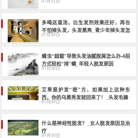
07月31日
多喝这道汤，比生发剂效果还好，再也
不怕掉头发，头发黑亮_青少年掉头发怎
07月30日
么办
螨虫“超载”导致头发油腻脱屑怎么办-4招
方式轻松“排”螨_年轻人脱发原因
07月30日
艾草是护发“密”方，如果加上这种东
西，你的乌黑秀发就回来了！_头发毛躁
07月30日
什么是神经性脱发？_女人脱发原因及治
疗
07月30日