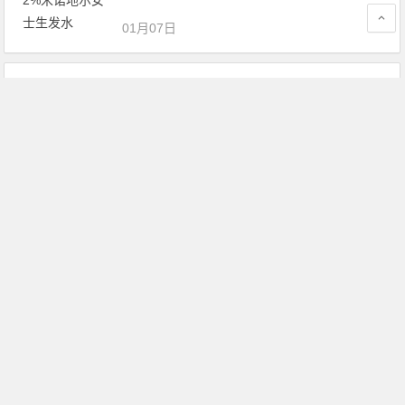
01月07日
武汉治疗植发脱发医院
01月06日
青少年脱发怎么办，应该如何改善
01月05日
拖延症：脂溢性脱发的治疗手段
01月04日
治疗脱发的最有效方法是药物还是植发?