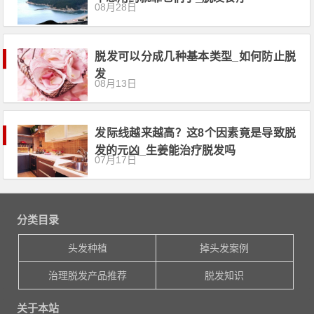
08月28日
脱发可以分成几种基本类型_如何防止脱
发
08月13日
发际线越来越高？这8个因素竟是导致脱
发的元凶_生姜能治疗脱发吗
07月17日
分类目录
头发种植
掉头发案例
治理脱发产品推荐
脱发知识
关于本站