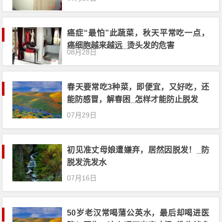
癌症“最怕”此蔬菜，秋天平常吃一点，
癌细胞越来越远_烫头发的危害
08月28日
春天要常吃3种菜，即便宜，又好吃，还
能防感冒，解春困_怎样才能防止脱发
07月29日
初见准丈母娘遭嫌弃，居然因脱发！_防
脱发洗发水
07月16日
50岁老汉常喝蒲公英水，最后却喝进医